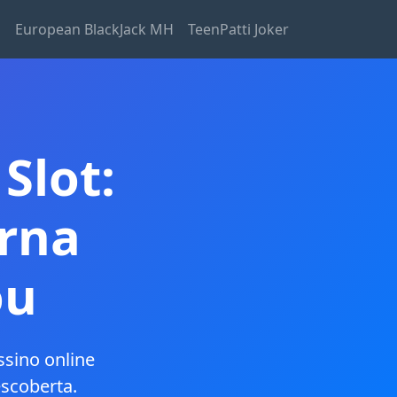
s
European BlackJack MH
TeenPatti Joker
Slot:
rna
ou
ssino online
escoberta.