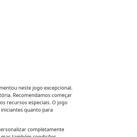
entou neste jogo excepcional.
sfatória. Recomendamos começar
s recursos especiais. O jogo
iniciantes quanto para
ersonalizar completamente
os, mas também condições