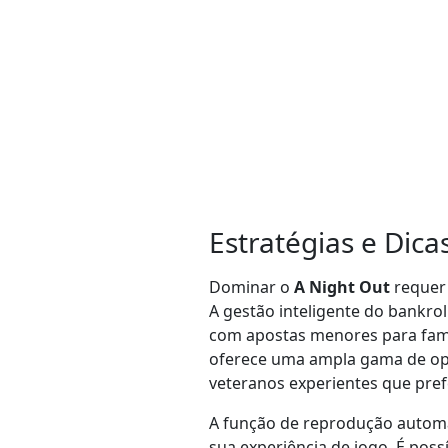
Estratégias e Dic
Dominar o
A Night Out
requer
A gestão inteligente do bankr
com apostas menores para famil
oferece uma ampla gama de opçõ
veteranos experientes que pref
A função de reprodução autom
sua experiência de jogo. É po