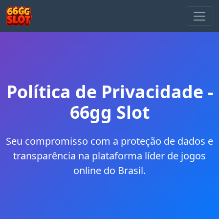
Política de Privacidade -
66gg Slot
Seu compromisso com a proteção de dados e
transparência na plataforma líder de jogos
online do Brasil.