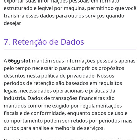
exportar suas informações pessoais em formato
estruturado e legível por máquina, permitindo que você
transfira esses dados para outros serviços quando
desejar.
7. Retenção de Dados
A
66gg slot
mantém suas informações pessoais apenas
pelo tempo necessário para cumprir os propósitos
descritos nesta política de privacidade. Nossos
períodos de retenção são baseados em requisitos
legais, necessidades operacionais e práticas da
indústria. Dados de transações financeiras são
mantidos conforme exigido por regulamentações
fiscais e de conformidade, enquanto dados de uso e
comportamento podem ser retidos por períodos mais
curtos para análise e melhoria de serviços.