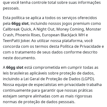
que você tenha controle total sobre suas informações
pessoais.
Esta política se aplica a todos os serviços oferecidos
pela
66gg slot
, incluindo nossos jogos premium como
Callbreak Quick, A Night Out, Money Coming, Monster
Crash, Phoenix Rises, European BlackJack MH e
TeenPatti Joker. Ao utilizar nossa plataforma, você
concorda com os termos desta Política de Privacidade e
com o tratamento de seus dados conforme descrito
neste documento.
A
66gg slot
está comprometida em cumprir todas as
leis brasileiras aplicáveis sobre proteção de dados,
incluindo a Lei Geral de Proteção de Dados (LGPD).
Nossa equipe de especialistas em privacidade trabalha
continuamente para garantir que nossas práticas
estejam sempre alinhadas com as mais rigorosas
normas de proteção de dados pessoais.