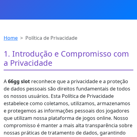
Home
Política de Privacidade
1. Introdução e Compromisso com
a Privacidade
A
66gg slot
reconhece que a privacidade e a proteção
de dados pessoais são direitos fundamentais de todos
os nossos usuários. Esta Política de Privacidade
estabelece como coletamos, utilizamos, armazenamos
e protegemos as informações pessoais dos jogadores
que utilizam nossa plataforma de jogos online. Nosso
compromisso é manter a mais alta transparência sobre
nossas práticas de tratamento de dados, garantindo