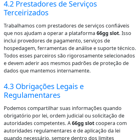
4.2 Prestadores de Serviços
Terceirizados
Trabalhamos com prestadores de serviços confiáveis
que nos ajudam a operar a plataforma
66gg slot
. Isso
inclui provedores de pagamento, serviços de
hospedagem, ferramentas de análise e suporte técnico.
Todos esses parceiros são rigorosamente selecionados
e devem aderir aos mesmos padrões de proteção de
dados que mantemos internamente.
4.3 Obrigações Legais e
Regulamentares
Podemos compartilhar suas informações quando
obrigatório por lei, ordem judicial ou solicitação de
autoridades competentes. A
66gg slot
coopera com
autoridades regulamentares e de aplicação da lei
quando necessário, sempre dentro dos limites