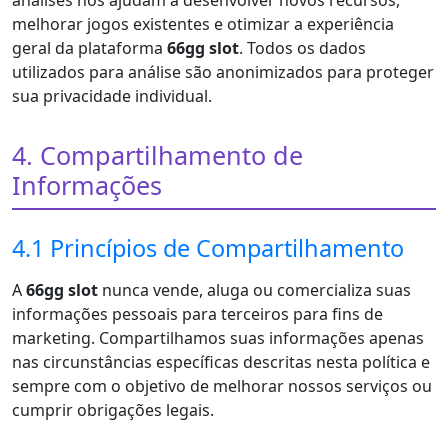
análises nos ajudam a desenvolver novos recursos,
melhorar jogos existentes e otimizar a experiência
geral da plataforma
66gg slot
. Todos os dados
utilizados para análise são anonimizados para proteger
sua privacidade individual.
4. Compartilhamento de
Informações
4.1 Princípios de Compartilhamento
A
66gg slot
nunca vende, aluga ou comercializa suas
informações pessoais para terceiros para fins de
marketing. Compartilhamos suas informações apenas
nas circunstâncias específicas descritas nesta política e
sempre com o objetivo de melhorar nossos serviços ou
cumprir obrigações legais.